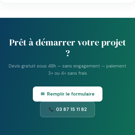
Prêt à démarrer votre projet
?
Devis gratuit sous 48h — sans engagement — paiement
3× ou 4× sans frais
✉ Remplir le formulaire
03 87 15 11 82