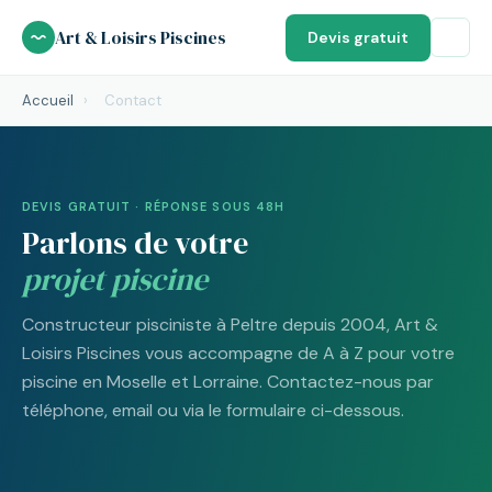
Aller
Art & Loisirs Piscines
Devis gratuit
au
contenu
Accueil
›
Contact
DEVIS GRATUIT · RÉPONSE SOUS 48H
Parlons de votre
projet piscine
Constructeur pisciniste à Peltre depuis 2004, Art &
Loisirs Piscines vous accompagne de A à Z pour votre
piscine en Moselle et Lorraine. Contactez-nous par
téléphone, email ou via le formulaire ci-dessous.