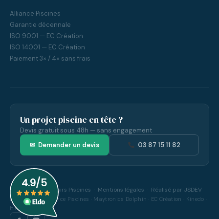
Alliance Piscines
Garantie décennale
ISO 9001 — EC Création
ISO 14001 — EC Création
Paiement 3× / 4× sans frais
Un projet piscine en tête ?
Devis gratuit sous 48h — sans engagement
✉ Demander un devis
03 87 15 11 82
© 2026 Art & Loisirs Piscines ·
Mentions légales
· Réalisé par
JSDEV
Partenaires : Alliance Piscines · Maytronics Dolphin · EC Création · Kinedo ·
HTH · NetSpa