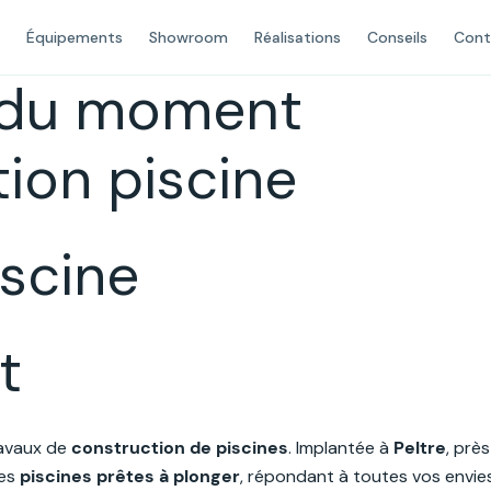
Équipements
Showroom
Réalisations
Conseils
Cont
s du moment
tion piscine
iscine
t
ravaux de
construction de piscines
. Implantée à
Peltre
, prè
des
piscines prêtes à plonger
, répondant à toutes vos envie