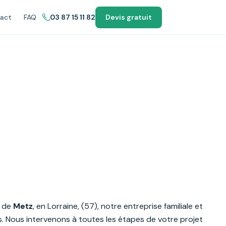
act
FAQ
03 87 15 11 82
Devis gratuit
s de
Metz
, en Lorraine, (57), notre entreprise familiale et
s. Nous intervenons à toutes les étapes de votre projet