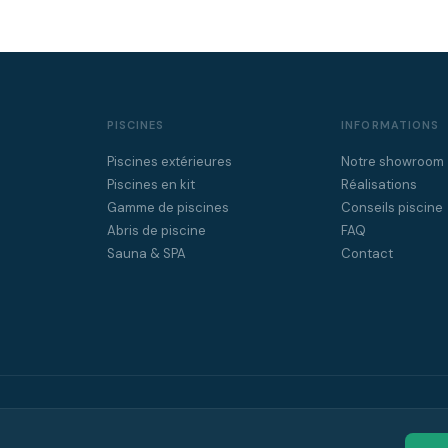
PISCINES
INFORMATIONS
Piscines extérieures
Notre showroom
Piscines en kit
Réalisations
Gamme de piscines
Conseils piscine
Abris de piscine
FAQ
Sauna & SPA
Contact