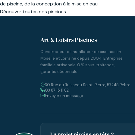
de piscine, de la conception à la mise en eau.
Découvrir toutes nos piscines
Art & Loisirs Piscines
Constructeur et installateur de piscines en
Moselle et Lorraine depuis 2004. Entreprise
familiale artisanale, 0 % sous-traitance,
garantie décennale.
30 Rue du Ruisseau Saint-Pierre, 57245 Peltre
03 87 15 11 82
Envoyer un message
Un projet piscine en tête ?