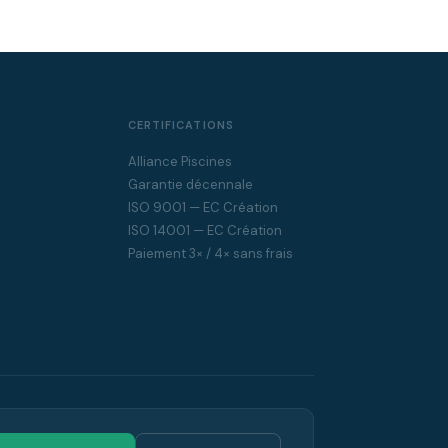
CERTIFICATIONS
Alliance Piscines
Garantie décennale
ISO 9001 — EC Création
ISO 14001 — EC Création
Paiement 3× / 4× sans frais