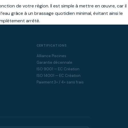
onction de votre région. Il est simple à mettre en œuvre, car il
l’eau grâce à un brassage quotidien minimal, évitant ainsi le
complètement arrêté.
CERTIFICATIONS
Alliance Piscines
Garantie décennale
ISO 9001 — EC Création
ISO 14001 — EC Création
Paiement 3× / 4× sans frais