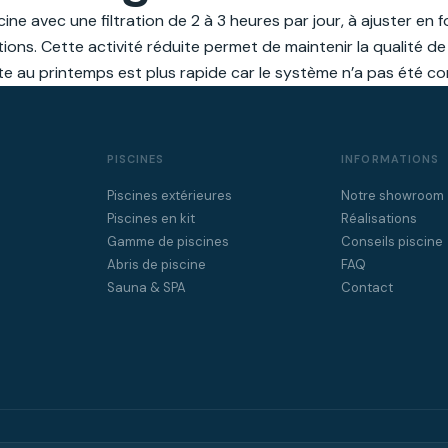
ine avec une filtration de 2 à 3 heures par jour, à ajuster en f
ions. Cette activité réduite permet de maintenir la qualité de 
oute au printemps est plus rapide car le système n’a pas été 
PISCINES
INFORMATIONS
Piscines extérieures
Notre showroom
Piscines en kit
Réalisations
Gamme de piscines
Conseils piscine
Abris de piscine
FAQ
Sauna & SPA
Contact