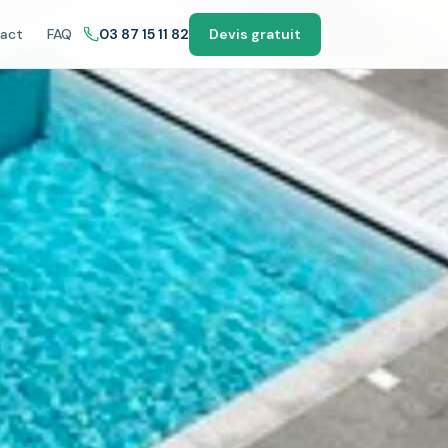
act
FAQ
03 87 15 11 82
Devis gratuit