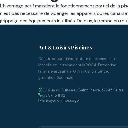
L’hivernage actif maintient le fonctionnement partiel de la pisc
n’est pas nécessaire de vidanger les appareils ou les canalisat
grippage des équipements inutilisés. De plus, la remise en r
Art & Loisirs Piscines
Constructeur et installateur de piscines en
Moselle et Lorraine depuis 2004. Entreprise
familiale artisanale, 0 % sous-traitance,
garantie décennale.
30 Rue du Ruisseau Saint-Pierre, 57245 Peltre
03 87 15 11 82
Envoyer un message