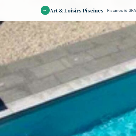
Aller
Art & Loisirs Piscines
Piscines & SPA
au
contenu